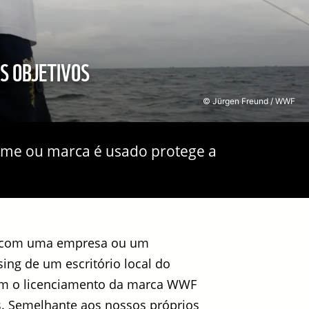
S OBJETIVOS
© Jürgen Freund / WWF
nome ou marca é usado protege a
 (com uma empresa ou um
ng de um escritório local do
m o licenciamento da marca WWF
s. Semelhante aos nossos próprios