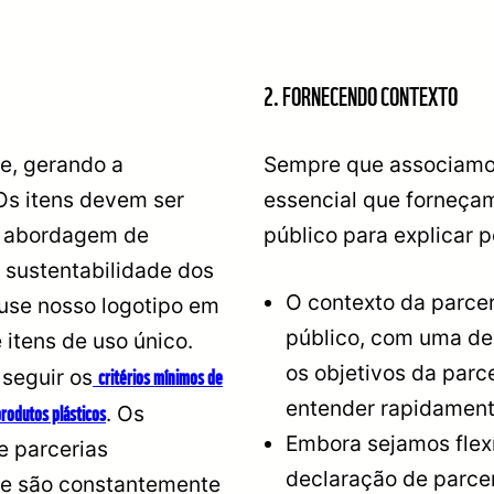
2. FORNECENDO CONTEXTO
e, gerando a
Sempre que associamos
Os itens devem ser
essencial que forneça
a abordagem de
público para explicar 
e sustentabilidade dos
O contexto da parcer
use nosso logotipo em
público, com uma de
 itens de uso único.
os objetivos da parc
critérios mínimos de
seguir os
entender rapidament
rodutos plásticos
. Os
Embora sejamos flexí
e parcerias
declaração de parcer
 e são constantemente