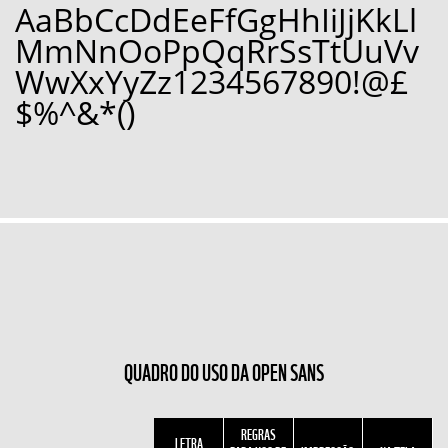
AaBbCcDdEeFfGgHhIiJjKkLl
MmNnOoPpQqRrSsTtUuVv
WwXxYyZz1234567890!@£
$%^&*()
QUADRO DO USO DA OPEN SANS
REGRAS
LETRA