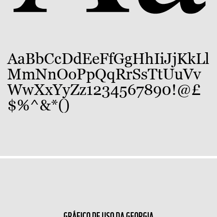
AaBbCcDdEeFfGgHhIiJjKkLl
MmNnOoPpQqRrSsTtUuVv
WwXxYyZz1234567890!@£
$%^&*()
GRÁFICO DE USO DA GEORGIA