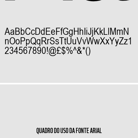
AaBbCcDdEeFfGgHhIiJjKkLlMmN
nOoPpQqRrSsTtUuVvWwXxYyZz1
234567890!@£$%^&*()
QUADRO DO USO DA FONTE ARIAL