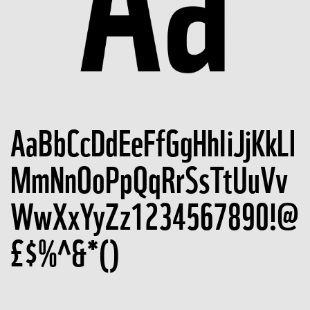
AaBbCcDdEeFfGgHhIiJjKkLl
MmNnOoPpQqRrSsTtUuVv
WwXxYyZz1234567890!@
£$%^&*()